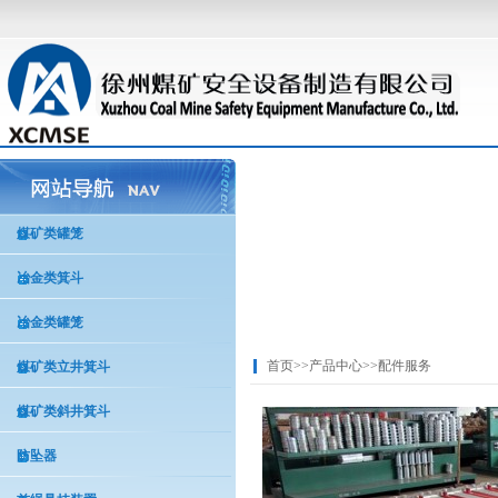
煤矿类罐笼
冶金类箕斗
冶金类罐笼
首页
>>
产品中心
>>
配件服务
煤矿类立井箕斗
煤矿类斜井箕斗
防坠器