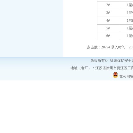
2#
1层
3#
1层
4#
1层
5#
1层
6#
1层
点击数：20794 录入时间：2012-0
版板所有© 徐州煤矿安
地址（老厂）：江苏省徐州市贾汪区工商
苏公网安备